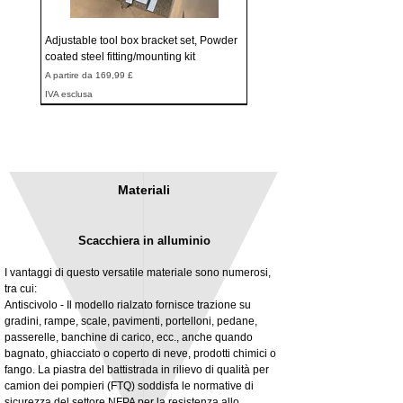
Adjustable tool box bracket set, Powder
coated steel fitting/mounting kit
Prezzo scontato
A partire da
169,99 £
IVA esclusa
Materiali
Scacchiera in alluminio
I vantaggi di questo versatile materiale sono numerosi,
tra cui:
Antiscivolo - Il modello rialzato fornisce trazione su
gradini, rampe, scale, pavimenti, portelloni, pedane,
3MM Powder coated steel horizontal
Adjustable rear cab module bracket,
passerelle, banchine di carico, ecc., anche quando
fitting kit, toolbox bracket set with
Powder coated steel fitting/mounting kit
bagnato, ghiacciato o coperto di neve, prodotti chimici o
washers
Prezzo
980,00 £
fango. La piastra del battistrada in rilievo di qualità per
Prezzo scontato
A partire da
32,28 £
camion dei pompieri (FTQ) soddisfa le normative di
IVA esclusa
sicurezza del settore NFPA per la resistenza allo
IVA esclusa