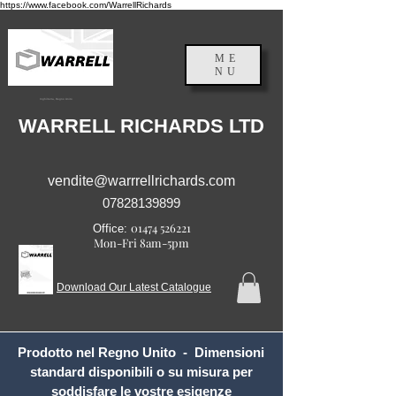
https://www.facebook.com/WarrellRichards
ME
NU
Inghilterra, Regno Unito
WARRELL RICHARDS LTD
vendite@warrrellrichards.com
07828139899
01474 526221
Office:
Mon-Fri 8am-5pm
Download Our Latest Catalogue
Prodotto nel Regno Unito - Dimensioni
standard disponibili o su misura per
soddisfare le vostre esigenze