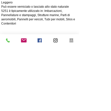
Leggero
Può essere verniciato o lasciato allo stato naturale
5251 è tipicamente utilizzato in: Imbarcazioni,
Pannellature e stampaggi, Strutture marine, Parti di
aeromobili, Pannelli per veicoli, Tubi per mobili, Silos e
Contenitori
4003 Inossidabile opaco
L'acciaio inossidabile 4003 è un acciaio inossidabile
ferritico di utilità, spesso utilizzato al posto dell'acciaio
dolce. Offre i vantaggi di acciai inossidabili più altamente
legati come resistenza, corrosione e resistenza
all'abrasione
250 volte maggiore resistenza alla corrosione rispetto
all'acciaio dolce
Resistenza alla corrosione/abrasione
Economico - Basso costo iniziale, bassa manutenzione
Molta forza
Eccellente resistenza agli urti
Grado più economico di acciaio inossidabile
Contenuto di nichel inferiore rispetto all'acciaio
inossidabile di grado 304 di grado superiore