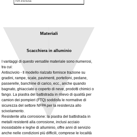
IVA esclusa
Materiali
Scacchiera in alluminio
I vantaggi di questo versatile materiale sono numerosi,
tra cui:
Antiscivolo - Il modello rialzato fornisce trazione su
gradini, rampe, scale, pavimenti, portelloni, pedane,
3MM Powder coated steel horizontal
Adjustable rear cab module bracket,
passerelle, banchine di carico, ecc., anche quando
fitting kit, toolbox bracket set with
Powder coated steel fitting/mounting kit
bagnato, ghiacciato o coperto di neve, prodotti chimici o
washers
Prezzo
980,00 £
fango. La piastra del battistrada in rilievo di qualità per
Prezzo scontato
A partire da
32,28 £
camion dei pompieri (FTQ) soddisfa le normative di
IVA esclusa
sicurezza del settore NFPA per la resistenza allo
IVA esclusa
scivolamento.
Resistente alla corrosione: la piastra del battistrada in
metalli resistenti alla corrosione, inclusi acciaio
inossidabile e leghe di alluminio, offre anni di servizio
anche nelle condizioni più difficili, comprese le località