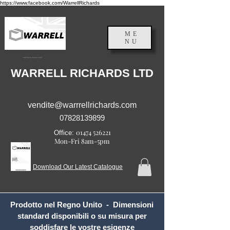
https://www.facebook.com/WarrellRichards
ME
NU
Inghilterra, Regno Unito
WARRELL RICHARDS LTD
vendite@warrrellrichards.com
07828139899
01474 526221
Office:
Mon-Fri 8am-5pm
Download Our Latest Catalogue
Prodotto nel Regno Unito - Dimensioni
standard disponibili o su misura per
soddisfare le vostre esigenze