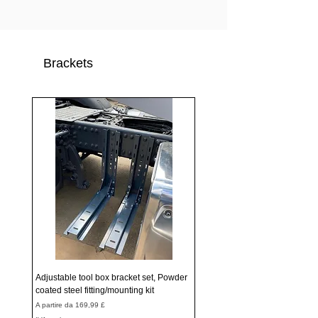
Brackets
Adjustable tool box bracket set, Powder
coated steel fitting/mounting kit
Prezzo scontato
A partire da
169,99 £