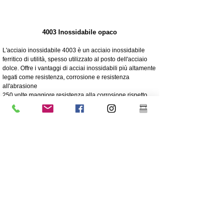
4003 Inossidabile opaco
L'acciaio inossidabile 4003 è un acciaio inossidabile
ferritico di utilità, spesso utilizzato al posto dell'acciaio
dolce. Offre i vantaggi di acciai inossidabili più altamente
legati come resistenza, corrosione e resistenza
all'abrasione
250 volte maggiore resistenza alla corrosione rispetto
all'acciaio dolce
Resistenza alla corrosione/abrasione
Economico - Basso costo iniziale, bassa manutenzione
Molta forza
Eccellente resistenza agli urti
Grado più economico di acciaio inossidabile
Contenuto di nichel inferiore rispetto all'acciaio
inossidabile di grado 304 di grado superiore
Il rivestimento è altamente raccomandato per la longevità
Grande robustezza/non flessibile
304 Acciaio Lucido E Specchiato