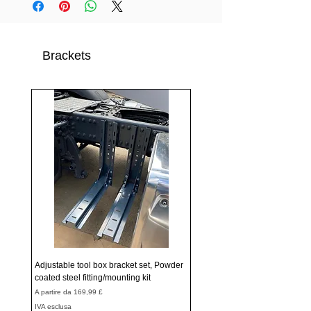
Brackets
Adjustable tool box bracket set, Powder
coated steel fitting/mounting kit
Prezzo scontato
A partire da
169,99 £
IVA esclusa