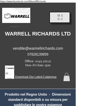
https://www.facebook.com/WarrellRichards
ME
NU
Inghilterra, Regno Unito
WARRELL RICHARDS LTD
vendite@warrrellrichards.com
07828139899
01474 526221
Office:
Mon-Fri 8am-5pm
Download Our Latest Catalogue
Prodotto nel Regno Unito - Dimensioni
standard disponibili o su misura per
soddisfare le vostre esigenze