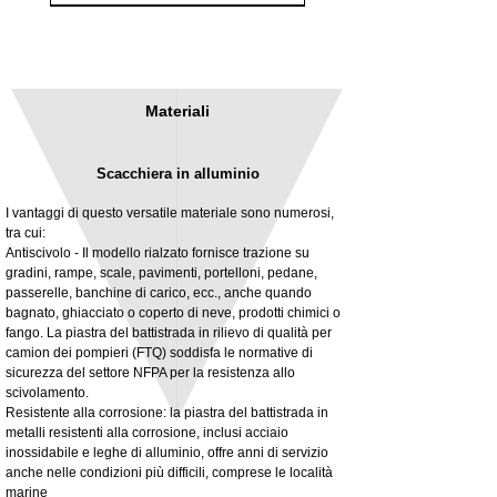
Materiali
Scacchiera in alluminio
I vantaggi di questo versatile materiale sono numerosi,
tra cui:
Antiscivolo - Il modello rialzato fornisce trazione su
gradini, rampe, scale, pavimenti, portelloni, pedane,
3MM Powder coated steel horizontal
Adjustable rear cab module bracket,
passerelle, banchine di carico, ecc., anche quando
fitting kit, toolbox bracket set with
Powder coated steel fitting/mounting kit
bagnato, ghiacciato o coperto di neve, prodotti chimici o
washers
Prezzo
980,00 £
fango. La piastra del battistrada in rilievo di qualità per
Prezzo scontato
A partire da
32,28 £
camion dei pompieri (FTQ) soddisfa le normative di
IVA esclusa
sicurezza del settore NFPA per la resistenza allo
IVA esclusa
scivolamento.
Resistente alla corrosione: la piastra del battistrada in
metalli resistenti alla corrosione, inclusi acciaio
inossidabile e leghe di alluminio, offre anni di servizio
anche nelle condizioni più difficili, comprese le località
marine