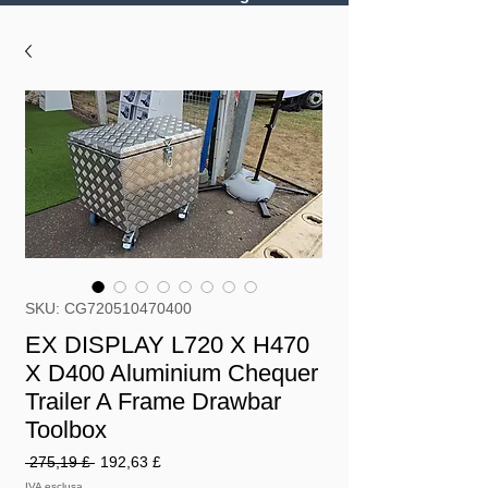
SKU: CG720510470400
EX DISPLAY L720 X H470
X D400 Aluminium Chequer
Trailer A Frame Drawbar
Toolbox
Prezzo
Prezzo
 275,19 £ 
192,63 £
regolare
scontato
IVA esclusa