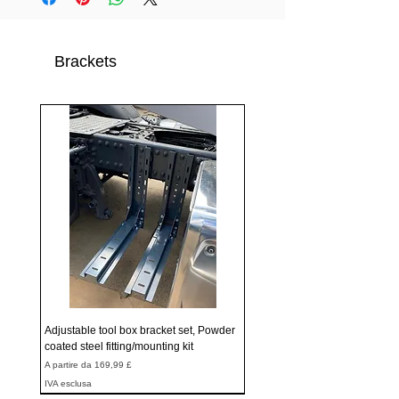
Brackets
Adjustable tool box bracket set, Powder
coated steel fitting/mounting kit
Prezzo scontato
A partire da
169,99 £
IVA esclusa