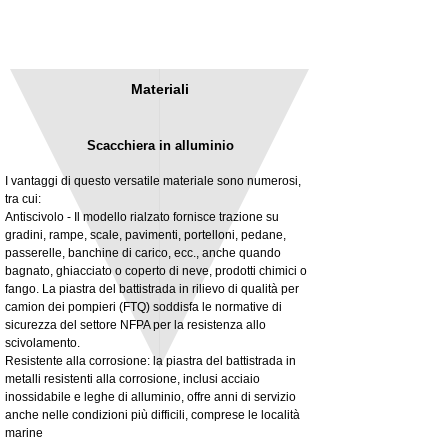
Materiali
Scacchiera in alluminio
I vantaggi di questo versatile materiale sono numerosi,
tra cui:
Antiscivolo - Il modello rialzato fornisce trazione su
gradini, rampe, scale, pavimenti, portelloni, pedane,
3MM Powder coated steel horizontal
Adjustable rear cab module bracket,
passerelle, banchine di carico, ecc., anche quando
fitting kit, toolbox bracket set with
Powder coated steel fitting/mounting kit
bagnato, ghiacciato o coperto di neve, prodotti chimici o
washers
Prezzo
980,00 £
fango. La piastra del battistrada in rilievo di qualità per
Prezzo scontato
A partire da
32,28 £
camion dei pompieri (FTQ) soddisfa le normative di
IVA esclusa
sicurezza del settore NFPA per la resistenza allo
IVA esclusa
scivolamento.
Resistente alla corrosione: la piastra del battistrada in
metalli resistenti alla corrosione, inclusi acciaio
inossidabile e leghe di alluminio, offre anni di servizio
anche nelle condizioni più difficili, comprese le località
marine