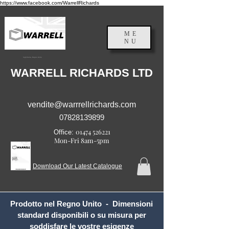
https://www.facebook.com/WarrellRichards
ME
NU
Inghilterra, Regno Unito
WARRELL RICHARDS LTD
vendite@warrrellrichards.com
07828139899
01474 526221
Office:
Mon-Fri 8am-5pm
Download Our Latest Catalogue
Prodotto nel Regno Unito - Dimensioni
standard disponibili o su misura per
soddisfare le vostre esigenze