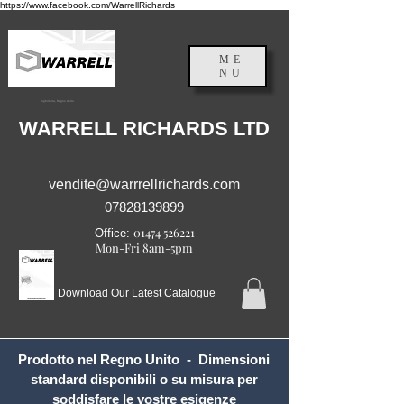
https://www.facebook.com/WarrellRichards
ME
NU
Inghilterra, Regno Unito
WARRELL RICHARDS LTD
vendite@warrrellrichards.com
07828139899
01474 526221
Office:
Mon-Fri 8am-5pm
Download Our Latest Catalogue
Prodotto nel Regno Unito - Dimensioni
standard disponibili o su misura per
soddisfare le vostre esigenze