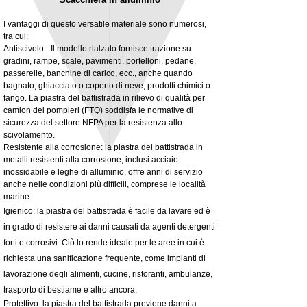
I vantaggi di questo versatile materiale sono numerosi,
tra cui:
Antiscivolo - Il modello rialzato fornisce trazione su
gradini, rampe, scale, pavimenti, portelloni, pedane,
3MM Powder coated steel horizontal
Adjustable rear cab module bracket,
passerelle, banchine di carico, ecc., anche quando
fitting kit, toolbox bracket set with
Powder coated steel fitting/mounting kit
bagnato, ghiacciato o coperto di neve, prodotti chimici o
washers
Prezzo
980,00 £
fango. La piastra del battistrada in rilievo di qualità per
Prezzo scontato
A partire da
32,28 £
camion dei pompieri (FTQ) soddisfa le normative di
IVA esclusa
sicurezza del settore NFPA per la resistenza allo
IVA esclusa
scivolamento.
Resistente alla corrosione: la piastra del battistrada in
metalli resistenti alla corrosione, inclusi acciaio
inossidabile e leghe di alluminio, offre anni di servizio
anche nelle condizioni più difficili, comprese le località
marine
Igienico: la piastra del battistrada è facile da lavare ed è
in grado di resistere ai danni causati da agenti detergenti
forti e corrosivi. Ciò lo rende ideale per le aree in cui è
richiesta una sanificazione frequente, come impianti di
lavorazione degli alimenti, cucine, ristoranti, ambulanze,
trasporto di bestiame e altro ancora.
Protettivo: la piastra del battistrada previene danni a