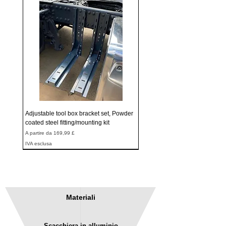
Adjustable tool box bracket set, Powder
coated steel fitting/mounting kit
Prezzo scontato
A partire da
169,99 £
IVA esclusa
Materiali
Scacchiera in alluminio