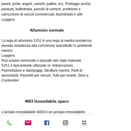
pareti, porte, angoli, carrelli, pattini, ecc. Protegge anche
paraurti, battistrada, pianali di camion, portelloni e
carrozzerie di veicoli commerciali, fuoristrada e altri
Leggero
Alluminio normale
La lega di alluminio 5251 è una lega di media resistenza
elevata resistenza alla corrosione soprattutto in ambiente
marino
Leggero
Può essere verniciato o lasciato allo stato naturale
5251 è tipicamente utilizzato in: Imbarcazioni,
Pannellature e stampaggi, Strutture marine, Parti di
aeromobili, Pannelli per veicoli, Tubi per mobili, Silos e
Contenitori
4003 Inossidabile opaco
L'acciaio inossidabile 4003 è un acciaio inossidabile
ferritico di utilità, spesso utilizzato al posto dell'acciaio
dolce. Offre i vantaggi di acciai inossidabili più altamente
legati come resistenza, corrosione e resistenza