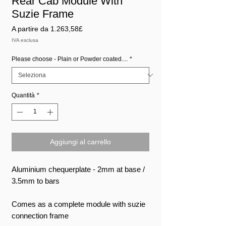
Rear Cab Module With
Suzie Frame
Prezzo
A partire da
1.263,58£
scontato
IVA esclusa
Please choose - Plain or Powder coated....
*
Quantità
*
Aggiungi al carrello
Aluminium chequerplate - 2mm at base /
3.5mm to bars
Comes as a complete module with suzie
connection frame