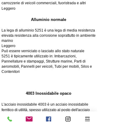
carrozzerie di veicoli commerciali, fuoristrada e altri
Leggero
Alluminio normale
La lega di alluminio 5251 è una lega di media resistenza
elevata resistenza alla corrosione soprattutto in ambiente
marino
Leggero
Può essere verniciato o lasciato allo stato naturale
5251 è tipicamente utilizzato in: Imbarcazioni,
Pannellature e stampaggi, Strutture marine, Parti di
aeromobili, Pannelli per veicoli, Tubi per mobili, Silos e
Contenitori
4003 Inossidabile opaco
L'acciaio inossidabile 4003 è un acciaio inossidabile
ferritico di utilità, spesso utilizzato al posto dell'acciaio
dolce. Offre i vantaggi di acciai inossidabili più altamente
legati come resistenza, corrosione e resistenza
all'abrasione
250 volte maggiore resistenza alla corrosione rispetto