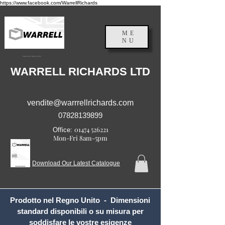
https://www.facebook.com/WarrellRichards
ME
NU
Inghilterra, Regno Unito
WARRELL RICHARDS LTD
vendite@warrrellrichards.com
07828139899
01474 526221
Office:
Mon-Fri 8am-5pm
Download Our Latest Catalogue
Prodotto nel Regno Unito - Dimensioni
standard disponibili o su misura per
soddisfare le vostre esigenze