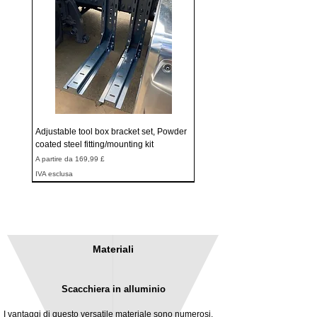
Adjustable tool box bracket set, Powder
coated steel fitting/mounting kit
Prezzo scontato
A partire da
169,99 £
IVA esclusa
Materiali
Scacchiera in alluminio
I vantaggi di questo versatile materiale sono numerosi,