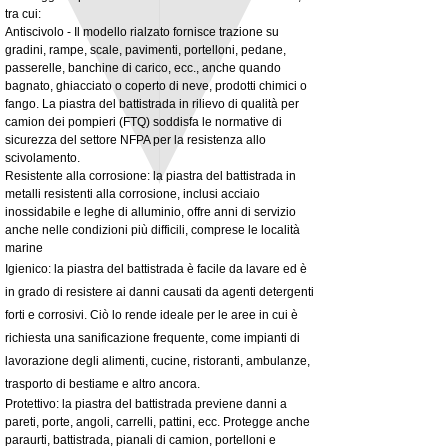
tra cui:
Antiscivolo - Il modello rialzato fornisce trazione su
gradini, rampe, scale, pavimenti, portelloni, pedane,
3MM Powder coated steel horizontal
Adjustable rear cab module bracket,
passerelle, banchine di carico, ecc., anche quando
fitting kit, toolbox bracket set with
Powder coated steel fitting/mounting kit
bagnato, ghiacciato o coperto di neve, prodotti chimici o
washers
Prezzo
980,00 £
fango. La piastra del battistrada in rilievo di qualità per
Prezzo scontato
A partire da
32,28 £
camion dei pompieri (FTQ) soddisfa le normative di
IVA esclusa
sicurezza del settore NFPA per la resistenza allo
IVA esclusa
scivolamento.
Resistente alla corrosione: la piastra del battistrada in
metalli resistenti alla corrosione, inclusi acciaio
inossidabile e leghe di alluminio, offre anni di servizio
anche nelle condizioni più difficili, comprese le località
marine
Igienico: la piastra del battistrada è facile da lavare ed è
in grado di resistere ai danni causati da agenti detergenti
forti e corrosivi. Ciò lo rende ideale per le aree in cui è
richiesta una sanificazione frequente, come impianti di
lavorazione degli alimenti, cucine, ristoranti, ambulanze,
trasporto di bestiame e altro ancora.
Protettivo: la piastra del battistrada previene danni a
pareti, porte, angoli, carrelli, pattini, ecc. Protegge anche
paraurti, battistrada, pianali di camion, portelloni e